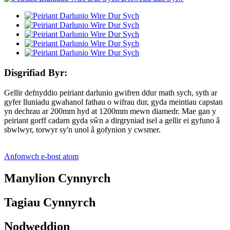
Disgrifiad Byr:
Gellir defnyddio peiriant darlunio gwifren ddur math sych, syth ar
gyfer lluniadu gwahanol fathau o wifrau dur, gyda meintiau capstan
yn dechrau ar 200mm hyd at 1200mm mewn diamedr. Mae gan y
peiriant gorff cadarn gyda sŵn a dirgryniad isel a gellir ei gyfuno â
sbwlwyr, torwyr sy'n unol â gofynion y cwsmer.
Anfonwch e-bost atom
Manylion Cynnyrch
Tagiau Cynnyrch
Nodweddion