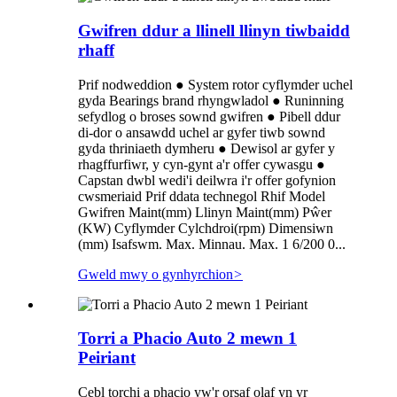
Gwifren ddur a llinell llinyn tiwbaidd
rhaff
Prif nodweddion ● System rotor cyflymder uchel
gyda Bearings brand rhyngwladol ● Runinning
sefydlog o broses sownd gwifren ● Pibell ddur
di-dor o ansawdd uchel ar gyfer tiwb sownd
gyda thriniaeth dymheru ● Dewisol ar gyfer y
rhagffurfiwr, y cyn-gynt a'r offer cywasgu ●
Capstan dwbl wedi'i deilwra i'r offer gofynion
cwsmeriaid Prif ddata technegol Rhif Model
Gwifren Maint(mm) Llinyn Maint(mm) Pŵer
(KW) Cyflymder Cylchdroi(rpm) Dimensiwn
(mm) Isafswm. Max. Minnau. Max. 1 6/200 0...
Gweld mwy o gynhyrchion
>
Torri a Phacio Auto 2 mewn 1
Peiriant
Cebl torchi a phacio yw'r orsaf olaf yn yr