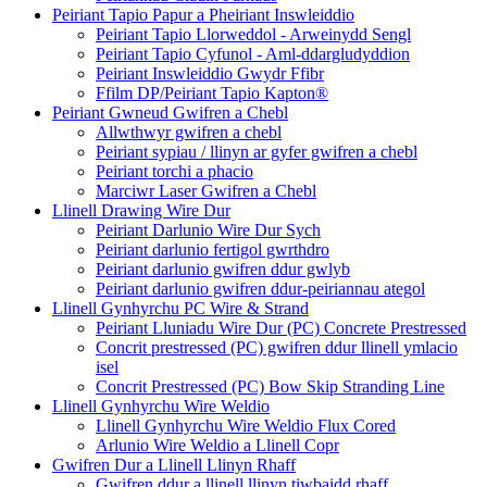
Peiriant Tapio Papur a Pheiriant Inswleiddio
Peiriant Tapio Llorweddol - Arweinydd Sengl
Peiriant Tapio Cyfunol - Aml-ddargludyddion
Peiriant Inswleiddio Gwydr Ffibr
Ffilm DP/Peiriant Tapio Kapton®
Peiriant Gwneud Gwifren a Chebl
Allwthwyr gwifren a chebl
Peiriant sypiau / llinyn ar gyfer gwifren a chebl
Peiriant torchi a phacio
Marciwr Laser Gwifren a Chebl
Llinell Drawing Wire Dur
Peiriant Darlunio Wire Dur Sych
Peiriant darlunio fertigol gwrthdro
Peiriant darlunio gwifren ddur gwlyb
Peiriant darlunio gwifren ddur-peiriannau ategol
Llinell Gynhyrchu PC Wire & Strand
Peiriant Lluniadu Wire Dur (PC) Concrete Prestressed
Concrit prestressed (PC) gwifren ddur llinell ymlacio
isel
Concrit Prestressed (PC) Bow Skip Stranding Line
Llinell Gynhyrchu Wire Weldio
Llinell Gynhyrchu Wire Weldio Flux Cored
Arlunio Wire Weldio a Llinell Copr
Gwifren Dur a Llinell Llinyn Rhaff
Gwifren ddur a llinell llinyn tiwbaidd rhaff