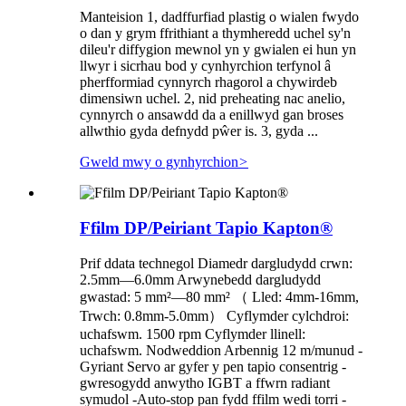
Manteision 1, dadffurfiad plastig o wialen fwydo
o dan y grym ffrithiant a thymheredd uchel sy'n
dileu'r diffygion mewnol yn y gwialen ei hun yn
llwyr i sicrhau bod y cynhyrchion terfynol â
pherfformiad cynnyrch rhagorol a chywirdeb
dimensiwn uchel. 2, nid preheating nac anelio,
cynnyrch o ansawdd da a enillwyd gan broses
allwthio gyda defnydd pŵer is. 3, gyda ...
Gweld mwy o gynhyrchion
>
Ffilm DP/Peiriant Tapio Kapton®
Prif ddata technegol Diamedr dargludydd crwn:
2.5mm—6.0mm Arwynebedd dargludydd
gwastad: 5 mm²—80 mm² （ Lled: 4mm-16mm,
Trwch: 0.8mm-5.0mm） Cyflymder cylchdroi:
uchafswm. 1500 rpm Cyflymder llinell:
uchafswm. Nodweddion Arbennig 12 m/munud -
Gyriant Servo ar gyfer y pen tapio consentrig -
gwresogydd anwytho IGBT a ffwrn radiant
symudol -Auto-stop pan fydd ffilm wedi torri -