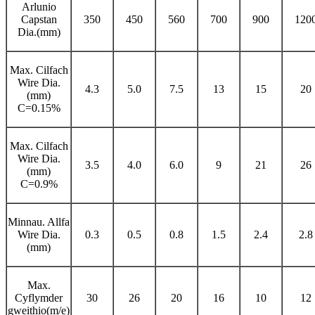
Arlunio
Capstan
350
450
560
700
900
120
Dia.(mm)
Max. Cilfach
Wire Dia.
4.3
5.0
7.5
13
15
20
(mm)
C=0.15%
Max. Cilfach
Wire Dia.
3.5
4.0
6.0
9
21
26
(mm)
C=0.9%
Minnau. Allfa
Wire Dia.
0.3
0.5
0.8
1.5
2.4
2.8
(mm)
Max.
Cyflymder
30
26
20
16
10
12
gweithio(m/e)