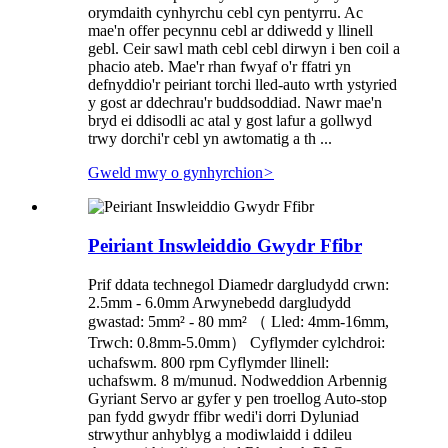
orymdaith cynhyrchu cebl cyn pentyrru. Ac
mae'n offer pecynnu cebl ar ddiwedd y llinell
gebl. Ceir sawl math cebl cebl dirwyn i ben coil a
phacio ateb. Mae'r rhan fwyaf o'r ffatri yn
defnyddio'r peiriant torchi lled-auto wrth ystyried
y gost ar ddechrau'r buddsoddiad. Nawr mae'n
bryd ei ddisodli ac atal y gost lafur a gollwyd
trwy dorchi'r cebl yn awtomatig a th ...
Gweld mwy o gynhyrchion
>
Peiriant Inswleiddio Gwydr Ffibr
Prif ddata technegol Diamedr dargludydd crwn:
2.5mm - 6.0mm Arwynebedd dargludydd
gwastad: 5mm² - 80 mm² （ Lled: 4mm-16mm,
Trwch: 0.8mm-5.0mm） Cyflymder cylchdroi:
uchafswm. 800 rpm Cyflymder llinell:
uchafswm. 8 m/munud. Nodweddion Arbennig
Gyriant Servo ar gyfer y pen troellog Auto-stop
pan fydd gwydr ffibr wedi'i dorri Dyluniad
strwythur anhyblyg a modiwlaidd i ddileu