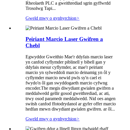
Rheolaeth PLC a gweithrediad sgrin gyffwrdd
Trosolwg Tapi...
Gweld mwy o gynhyrchion
>
Peiriant Marcio Laser Gwifren a
Chebl
Egwyddor Gweithio Mae'r ddyfais marcio laser
yn canfod cyflymder piblinell y bibell gan y
ddyfais mesur cyflymder, ac mae'r peiriant
marcio yn sylweddoli marcio deinamig yn ôl y
cyflymder marcio newid pwls sy'n cael ei
fwydo'n ôl gan swyddogaeth marcio cyfwng
encoder.The megis diwydiant gwialen gwifren a
meddalwedd gellir gosod gweithrediad, ac ati,
trwy osod paramedr meddalwedd. Nid oes angen
switsh canfod ffotodrydanol ar gyfer offer marcio
hedfan mewn diwydiant gwialen gwifren. ar ôl...
Gweld mwy o gynhyrchion
>