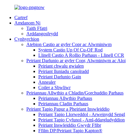
Cartref
Amdanom Ni
Taith Ffatri
Arddangosfeydd
Cynhyrchion
Atebion Castio ar gyfer Copr ac Alwminiwm
System Castio Up Of Cu-OF Rod
Llinell Castio A Rollio Parhaus - Llinell CCR
Peiriant Darlunio ar gyfer Copr, Alwminiwm ac Aloi
Peiriant chwalu gwialen
Peiriant lluniadu canolradd
Peiriant Darlunio Gain
Annealer
Coiler a Sbwliwr
Peiriannau Allwthio a Chladin/Gorchuddio Parhaus
Peiriannau Allwthio Parhaus
Peiriannau Cladin Parhaus
Peiriant Tapio Papur a Pheiriant Inswleiddio
Peiriant Tapio Llorweddol - Arweinydd Sengl
Peiriant Tapio Cyfunol - Aml-ddargludyddion
Peiriant Inswleiddio Gwydr Ffibr
Ffilm DP/Peiriant Tapio Kapton®