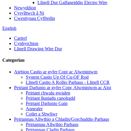
Llinell Dur Galfaneiddio Electro Wire
Newyddion
Cysylltwch â Ni
Cwestiynau Cyffredin
English
Cartref
Cynhyrchion
Llinell Drawing Wire Dur
Categorïau
Atebion Castio ar gyfer Copr ac Alwminiwm
System Castio Up Of Cu-OF Rod
Llinell Castio A Rollio Parhaus - Llinell CCR
Peiriant Darlunio ar gyfer Copr, Alwminiwm ac Aloi
Peiriant chwalu gwialen
Peiriant lluniadu canolradd
Peiriant Darlunio Gain
Annealer
Coiler a Sbwliwr
Peiriannau Allwthio a Chladin/Gorchuddio Parhaus
Peiriannau Allwthio Parhaus
Peiriannau Cladin Parhaus