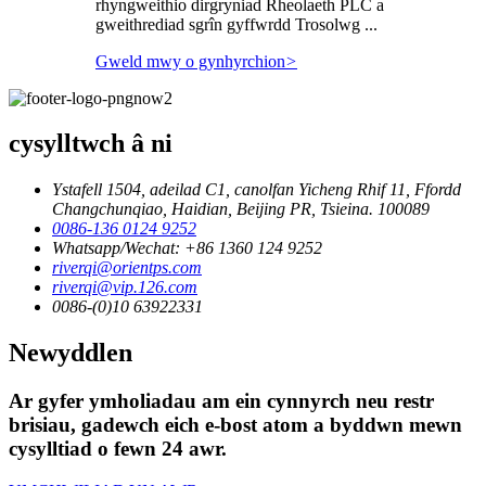
rhyngweithio dirgryniad Rheolaeth PLC a
gweithrediad sgrîn gyffwrdd Trosolwg ...
Gweld mwy o gynhyrchion
>
cysylltwch â ni
Ystafell 1504, adeilad C1, canolfan Yicheng Rhif 11, Ffordd
Changchunqiao, Haidian, Beijing PR, Tsieina. 100089
0086-136 0124 9252
Whatsapp/Wechat: +86 1360 124 9252
riverqi@orientps.com
riverqi@vip.126.com
0086-(0)10 63922331
Newyddlen
Ar gyfer ymholiadau am ein cynnyrch neu restr
brisiau, gadewch eich e-bost atom a byddwn mewn
cysylltiad o fewn 24 awr.